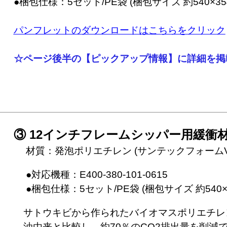
　●梱包仕様：5セット/PE袋 (梱包サイズ 約540×354×
パンフレットのダウンロードはこちらをクリック
☆ページ後半の【ピックアップ情報】に詳細を掲
③ 12インチフレームシッパー用緩衝
　 材質：発泡ポリエチレン (サンテックフォームV4
　 ●対応機種：E400-380-101-0615
　 ●梱包仕様：5セット/PE袋 (梱包サイズ 約540×35
　サトウキビから作られたバイオマスポリエチレ
　油由来と比較し、約70％のCO2排出量を削減