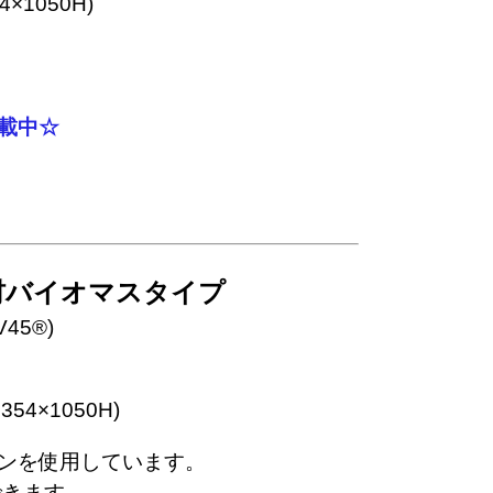
1050H)

載中☆
材バイオマスタイプ
5®)
4×1050H)
ンを使用しています。
できます。