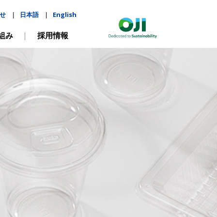
せ
日本語
English
|
|
組み
採用情報